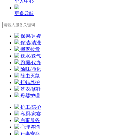
个人中心
更多导航
保姆/月嫂
保洁/清洗
搬家拉货
送水/送气
跑腿/代办
除味/净化
除虫灭鼠
打蜡养护
洗衣/修鞋
母婴护理
护工/陪护
私厨/家宴
白事服务
心理咨询
行李寄存