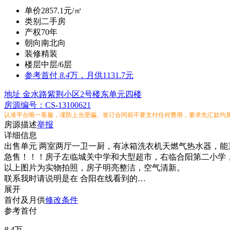
单价
2857.1元/㎡
类别
二手房
产权
70年
朝向
南北向
装修
精装
楼层
中层/6层
参考
首付
8.4
万，月供1131.7元
地址
金水路紫荆小区2号楼东单元四楼
房源编号：CS-13100621
认准平台唯一客服，谨防上当受骗。签订合同前不要支付任何费用，要求先汇款均
房源描述
举报
详细信息
出售单元 两室两厅一卫一厨，有冰箱洗衣机天燃气热水器，能
急售！！！房子左临城关中学和大型超市，右临合阳第二小学
以上图片为实物拍照，房子明亮整洁，空气清新。
联系我时请说明是在 合阳在线看到的…
展开
首付及月供
修改条件
参考首付
8.4
万