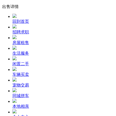
出售详情
回到首页
招聘求职
房屋租售
生活服务
闲置二手
车辆买卖
宠物交易
同城拼车
本地相亲