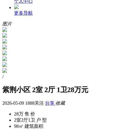
个人中心
更多导航
图片
/
紫荆小区 2室 2厅 1卫28万元
2026-05-09
1888关注
分享
收藏
28万
售 价
2室2厅1卫
户 型
98㎡
建筑面积