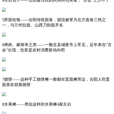
4水煎包子——合阳最传统的民间特色美食，“古会”上少不了
5荞面饸饹——合阳传统面食，据说被誉为北方面食三绝之
一，与兰州拉面、山西刀削面齐名
6烤肉、麻辣串之类——一般在县城夜市上常见，近年来在“古
会”出现，也算是农村消费新动向吧
7烧饼——这种手工烧饼摊一般都在踅面摊旁边，合阳人吃踅
面喜欢就着烧饼
8水果摊——类似这样的水果摊4家左右