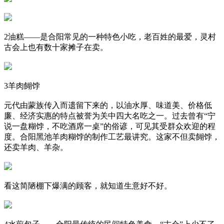
2油糕——是合阳常见的一种特色小吃，老百姓的最爱，灵村
古会上也有数十家摊子在卖。
3羊肉餬饽
元代由蒙族传入而遗留下来的，以油水厚、味道美、价格低
廉、经济实惠的特点被誉为关中四大名吃之一。过去曾有“宁
说一盘糊饽，不吃酒席一桌”的俗谚，可见其受群众欢迎的程
度。合阳黑池羊肉糊饽的制作工艺最讲究。这家不但卖餬饽，
还卖羊肉、羊杂。
看这简陋棚下爆满的顾客，就知道生意好不好。