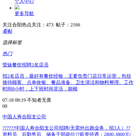
个人中心
更多导航
关注
合阳热点
关注：473 帖子：2166
看帖
选择标签
热门
莹妹餐饮招聘2名店员
招2名店员，最好有餐饮经验，主要负责门店日常运营，包括
接待顾客、点单收银、餐品准备、卫生清洁和物料整理。工作
时间8小时，上下班时间灵活，能根
07-18 08:19
不知者无畏
0
0
中国人寿合阳支公司
??????中国人寿合阳支公司招聘(无需外出跑业务，招3人）??
资料员、后勤售后、储备干部岗位??薪资待遇：2800-3800元/