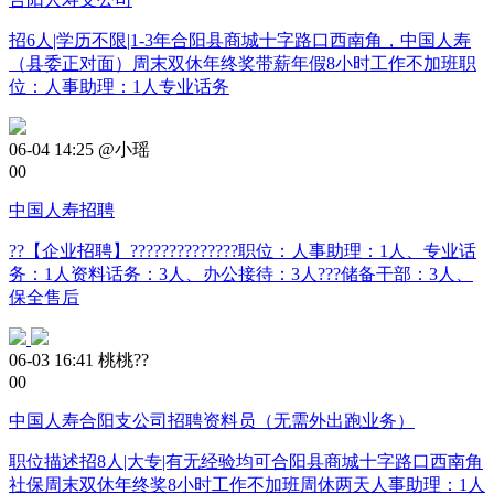
招6人|学历不限|1-3年合阳县商城十字路口西南角，中国人寿
（县委正对面）周末双休年终奖带薪年假8小时工作不加班职
位：人事助理：1人专业话务
06-04 14:25
@小瑶
0
0
中国人寿招聘
??【企业招聘】??????????????职位：人事助理：1人、专业话
务：1人资料话务：3人、办公接待：3人???储备干部：3人、
保全售后
06-03 16:41
桃桃??
0
0
中国人寿合阳支公司招聘资料员（无需外出跑业务）
职位描述招8人|大专|有无经验均可合阳县商城十字路口西南角
社保周末双休年终奖8小时工作不加班周休两天人事助理：1人